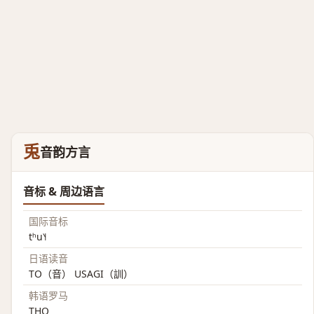
兎
音韵方言
音标 & 周边语言
国际音标
tʰu˥˧
日语读音
TO（音） USAGI（訓）
韩语罗马
THO