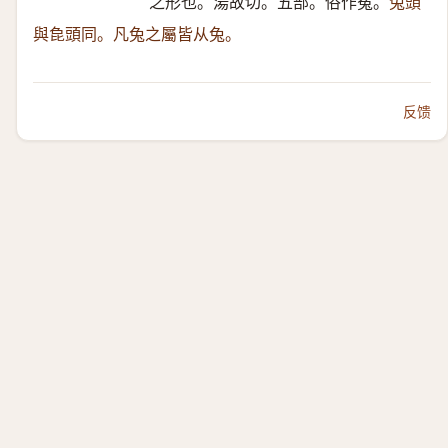
之形也。湯故切。五部。俗作菟。
兔頭
與㲋頭同。凡兔之屬皆从兔。
反馈