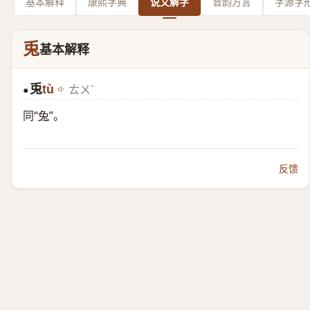
基本解释
康熙字典
说文解字
音韵方言
字源字
兎
基本解释
兎
tù
ㄊㄨˋ
●
同“
兔
”。
反馈