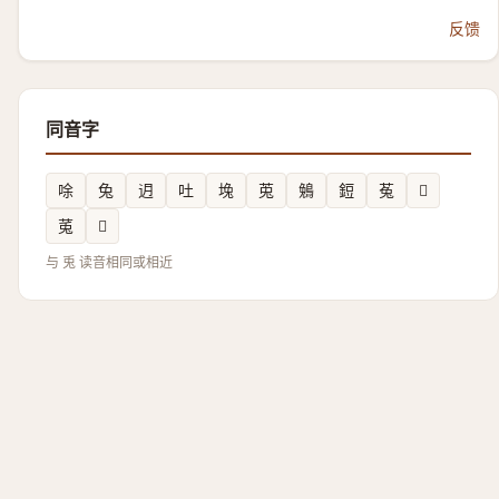
反馈
同音字
唋
兔
迌
吐
堍
莵
鵵
鋀
菟
𢯂
𫟏
𩸃
与 兎 读音相同或相近