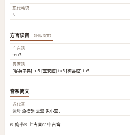
现代韩语
토
方言读音
（旧版简文）
广东话
tou3
客家话
[客英字典] tu5 [宝安腔] tu5 [梅县腔] tu5
音系简文
近代音
透母 魚模韻 去聲 兎小空；
韵书
上古音
中古音