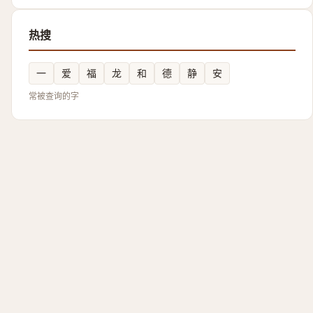
热搜
一
爱
福
龙
和
德
静
安
常被查询的字