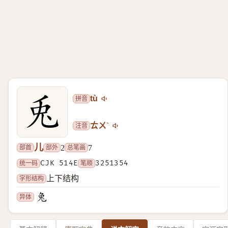
拼音
tù
注音
ㄊㄨˋ
儿
部首
部外
总笔画
2
7
统一码
CJK 514E
笔顺
3251354
字形结构
上下结构
异体