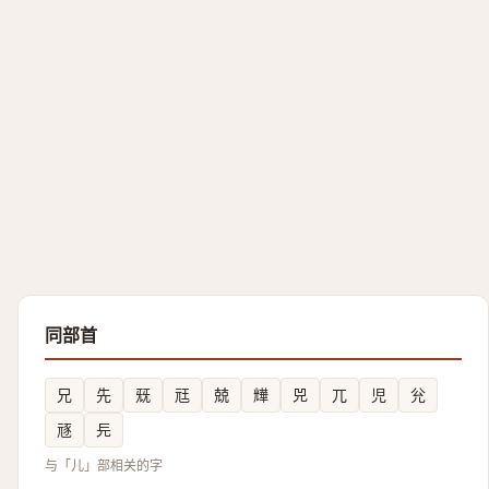
同部首
兄
先
兓
㒬
兢
㒯
兕
兀
児
兊
㒮
㒫
与「儿」部相关的字