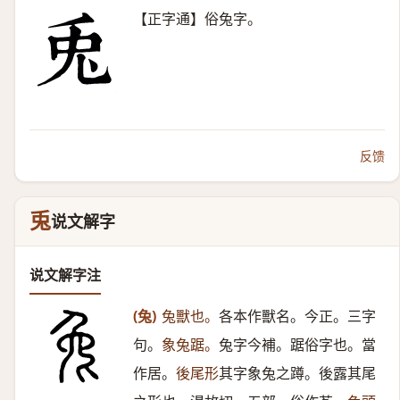
【正字通】俗兔字。
反馈
兎
说文解字
说文解字注
(兔)
兔獸也。
各本作獸名。今正。三字
句。
象兔踞。
兔字今補。踞俗字也。當
作居。
後尾形
其字象兔之蹲。後露其尾