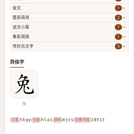
1
金文
2
楚系简帛
1
说文小篆
1
秦系简牍
5
传抄古文字
异体字
兔
五笔
tkqy
仓颉
hlai
郑码
mjrs
四角号码
20513