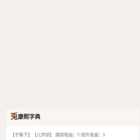
兎
康熙字典
【子集下】【儿字部】 康熙笔画：7 部外笔画：5