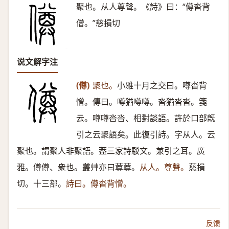
聚也。从人尊聲。《詩》曰：“僔沓背
僧。”慈損切
说文解字注
(僔)
聚也。
小雅十月之交曰。噂沓背
憎。傳曰。噂猶噂噂。沓猶沓沓。箋
云。噂噂沓沓、相對談語。許於口部旣
引之云聚語矣。此復引詩。字从人。云
聚也。謂聚人非聚語。葢三家詩駁文。兼引之耳。廣
雅。僔僔、衆也。叢艸亦曰䔿䔿。
从人。尊聲。
慈損
切。十三部。
詩曰。僔沓背憎。
反馈