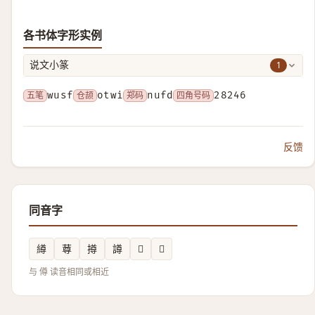
各书体字形实例
1
说文小篆
五笔
wusf
仓颉
otwi
郑码
nufd
四角号码
28246
反馈
同音字
繜
䔿
撙
譐
𠟃
𦢐
与 僔 读音相同或相近