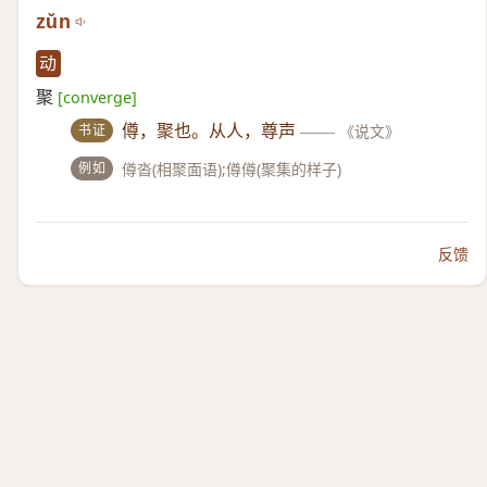
zǔn
动
聚
[converge]
书证
僔，聚也。从人，尊声
——
《说文》
例如
僔沓(相聚面语);僔僔(聚集的样子)
反馈