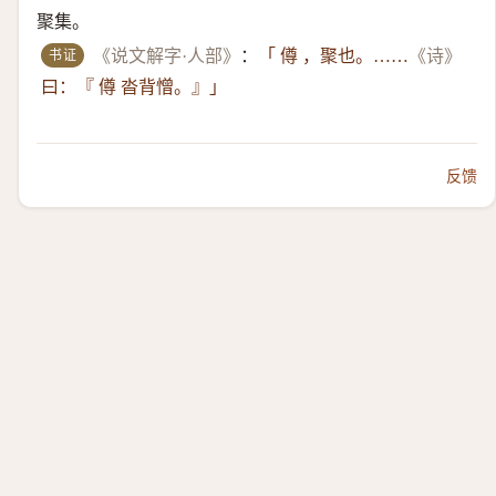
聚集。
书证
《说文解字·人部》
：
「 僔 ，聚也。……
《诗》
曰：『 僔 沓背憎。』」
反馈