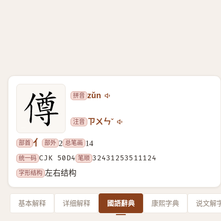
拼音
zǔn
注音
ㄗㄨㄣˇ
亻
部首
部外
总笔画
2
14
统一码
CJK 50D4
笔顺
32431253511124
字形结构
左右结构
基本解释
详细解释
國語辭典
康熙字典
说文解