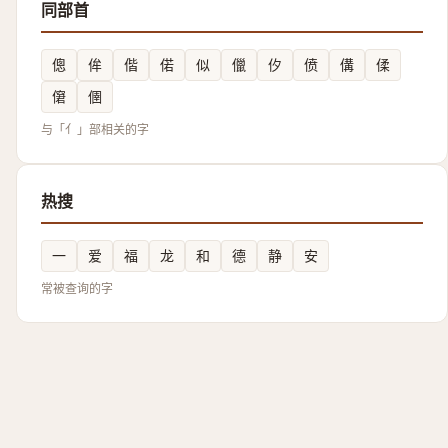
同部首
傯
侔
偕
偌
似
儠
㐴
偾
傋
㑱
僒
㒁
与「亻」部相关的字
热搜
一
爱
福
龙
和
德
静
安
常被查询的字