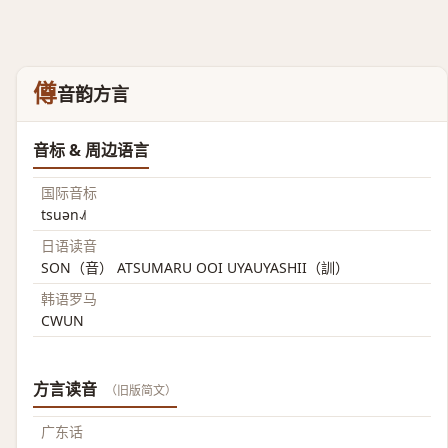
僔
音韵方言
音标 & 周边语言
国际音标
tsuən˨˩˦
日语读音
SON（音） ATSUMARU OOI UYAUYASHII（訓）
韩语罗马
CWUN
方言读音
（旧版简文）
广东话