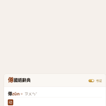
僔
國語辭典
书证
僔
zǔn
ㄗㄨㄣˇ
动