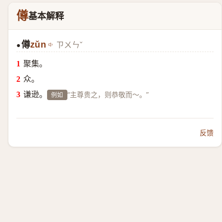
僔
基本解释
僔
zǔn
ㄗㄨㄣˇ
●
聚集。
众。
谦逊。
“主尊贵之，则恭敬而～。”
例如
反馈