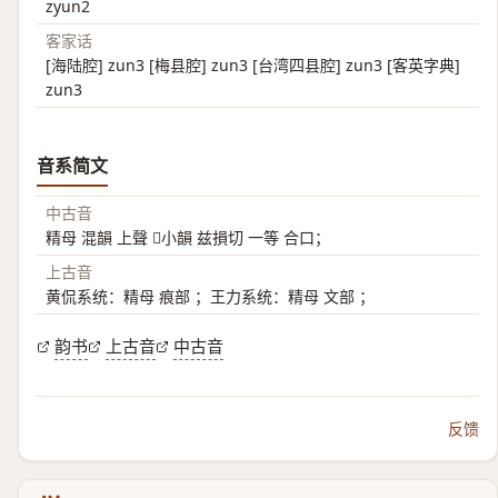
zyun2
客家话
[海陆腔] zun3 [梅县腔] zun3 [台湾四县腔] zun3 [客英字典]
zun3
音系简文
中古音
精母 混韻 上聲 𠟃小韻 兹損切 一等 合口；
上古音
黄侃系统：精母 痕部 ；王力系统：精母 文部 ；
韵书
上古音
中古音
反馈