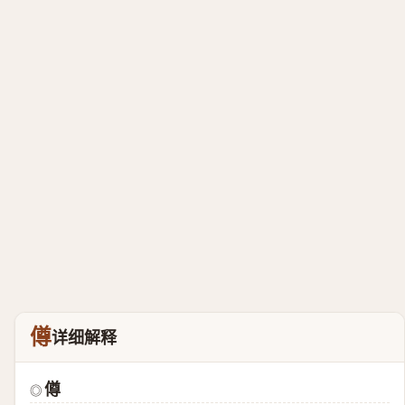
僔
详细解释
僔
◎