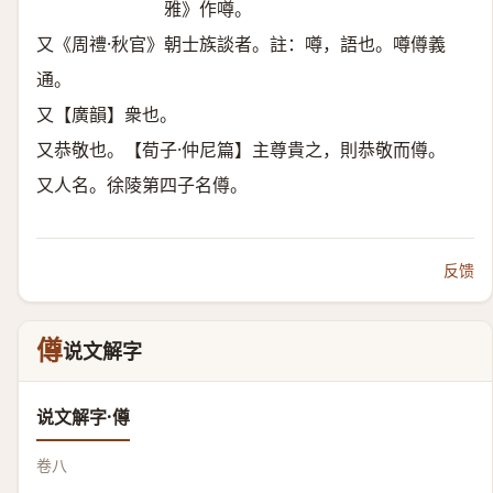
雅》作噂。
又《周禮·秋官》朝士族談者。註：噂，語也。噂僔義
通。
又【廣韻】衆也。
又恭敬也。【荀子·仲尼篇】主尊貴之，則恭敬而僔。
又人名。徐陵第四子名僔。
反馈
僔
说文解字
说文解字·僔
卷八