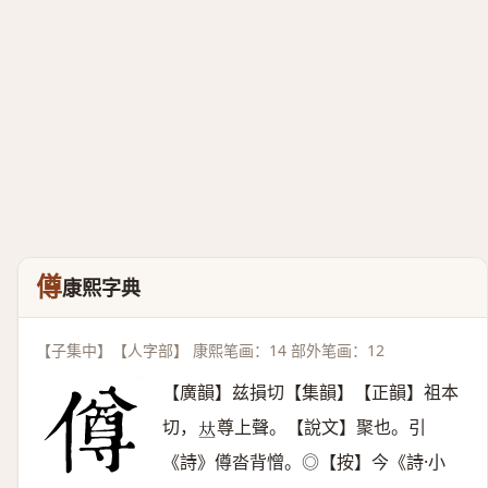
僔
康熙字典
【子集中】【人字部】 康熙笔画：14 部外笔画：12
【廣韻】兹損切【集韻】【正韻】祖本
切，
尊上聲。【說文】聚也。引
𠀤
《詩》僔沓背憎。◎【按】今《詩·小