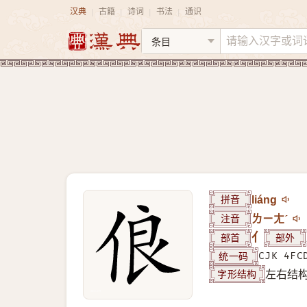
汉典
古籍
诗词
书法
通识
|
|
|
|
拼音
liáng
注音
ㄌㄧㄤˊ
部首
亻
部外
统一码
CJK 4FC
字形结构
左右结