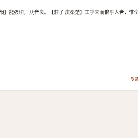
韻】龍張切，
音良。【莊子·庚桑楚】工乎天而俍乎人者，惟
𠀤
反