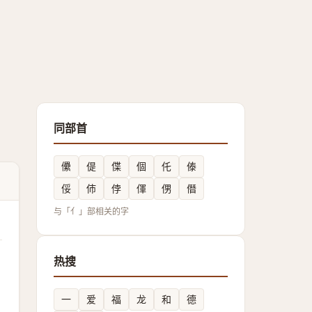
同部首
儽
偍
偞
個
仛
傣
俀
伂
侼
㑮
侽
僭
与「亻」部相关的字
热搜
一
爱
福
龙
和
德