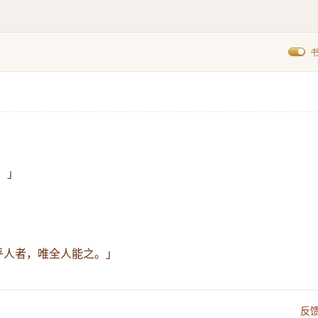
。」
 乎人者，唯全人能之。」
反