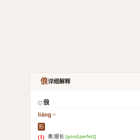
俍
详细解释
俍
◎
liáng
形
善;擅长
[good;perfect]