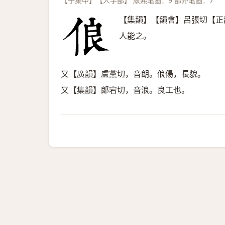
【子集中】【人字部】 康熙笔画：9 部外笔画：7
【集韻】【韻會】呂張切【正
人能之。
又【廣韻】盧黨切，音朗。俍偒，長貌。
又【集韻】郞宕切，音浪。良工也。