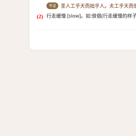
书证
圣人工乎天而拙乎人。夫工乎天而
行走缓慢 [slow]。如:俍倡(行走缓慢的样