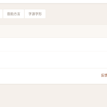
音韵方言
字源字形
反