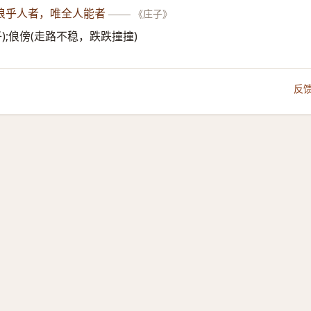
俍乎人者，唯全人能者
——
《庄子》
子);俍傍(走路不稳，跌跌撞撞)
反