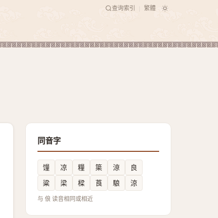
查询索引
繁體
|
同音字
䭪
凉
糧
簗
鿌
良
粱
梁
樑
莨
駺
涼
与 俍 读音相同或相近