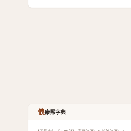
俍
康熙字典