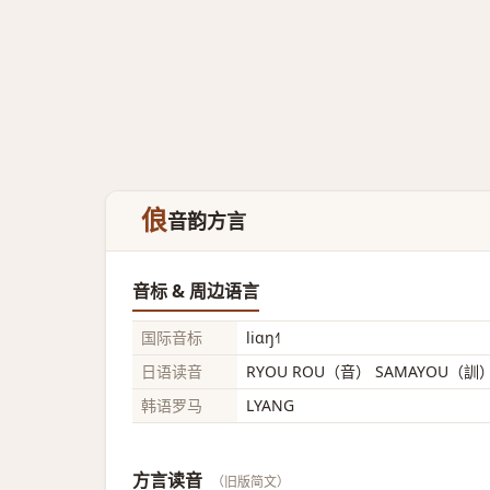
俍
音韵方言
音标 & 周边语言
国际音标
liɑŋ˧˥
日语读音
RYOU ROU（音） SAMAYOU（訓
韩语罗马
LYANG
方言读音
（旧版简文）