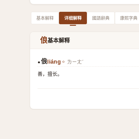
基本解释
详细解释
國語辭典
康熙字典
俍
基本解释
俍
liáng
ㄌㄧㄤˊ
●
善，擅长。