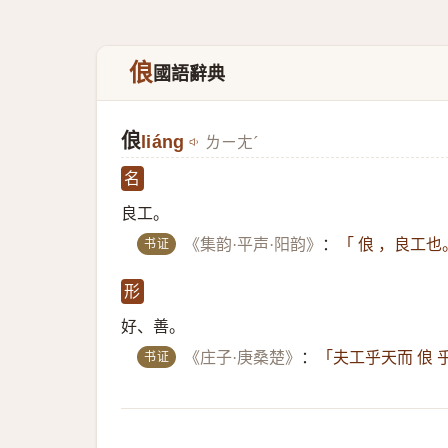
俍
國語辭典
俍
liáng
ㄌㄧㄤˊ
名
良工。
书证
《集韵·平声·阳韵》
：
「 俍 ，良工也
形
好、善。
书证
《庄子·庚桑楚》
：
「夫工乎天而 俍