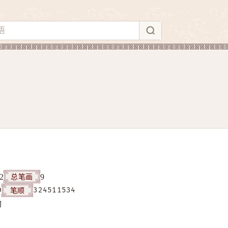
总笔画
2
9
笔顺
D
324511534
构