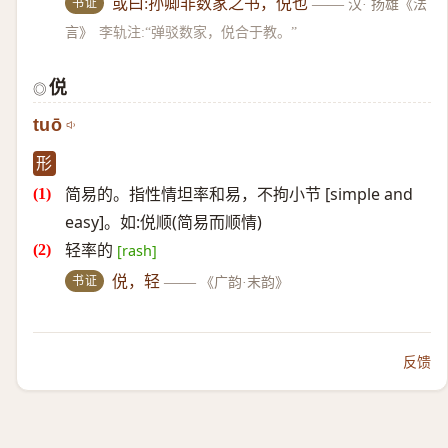
书证
或曰:孙卿非数家之书，侻也
——
汉· 扬雄《法
言》
李轨注:“弹驳数家，侻合于教。”
侻
◎
tuō
形
简易的。指性情坦率和易，不拘小节 [simple and
easy]。如:侻顺(简易而顺情)
轻率的
[rash]
书证
侻，轻
——
《广韵·末韵》
反馈