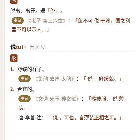
脱离、离开。通
。
「脫」
书证
《老子·第三六章》
：
「鱼不可 侻 于渊，国之利
器不可以示人。」
侻
tuì
ㄊㄨㄟˋ
形
舒缓的样子。
1.
书证
《集韵·去声·太韵》
：
「 侻 ，舒缓貌。」
合宜的。
2.
书证
《文选·宋玉·神女赋》
：
「嫷被服， 侻 薄
装。」
唐·李善·注：
「 侻 ，可也，言薄装正相堪可。」