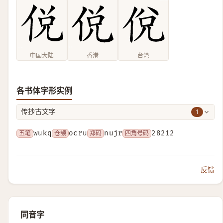
中国大陆
香港
台湾
各书体字形实例
1
传抄古文字
五笔
wukq
仓颉
ocru
郑码
nujr
四角号码
28212
反馈
同音字