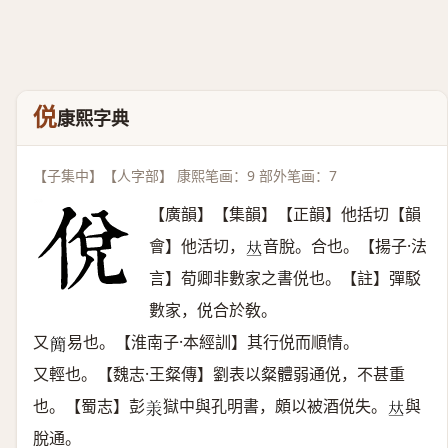
侻
康熙字典
【子集中】【人字部】 康熙笔画：9 部外笔画：7
【廣韻】【集韻】【正韻】他括切【韻
會】他活切，
音脫。合也。【揚子·法
𠀤
言】荀卿非數家之書侻也。【註】彈駁
數家，侻合於敎。
又
易也。【淮南子·本經訓】其行侻而順情。
𥳑
又輕也。【魏志·王粲傳】劉表以粲體弱通侻，不甚重
也。【蜀志】彭
獄中與孔明書，頗以被酒侻失。
與
𣴎
𠀤
脫通。