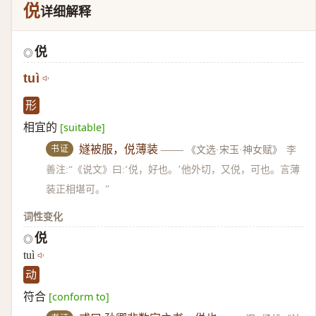
侻
详细解释
侻
◎
tuì
形
相宜的
[suitable]
书证
嬘被服，侻薄装
——
《文选·宋玉·神女赋》
李
善注:“《说文》曰:‘侻，好也。’他外切，又侻，可也。言薄
装正相堪可。”
词性变化
侻
◎
tuì
动
符合
[conform to]