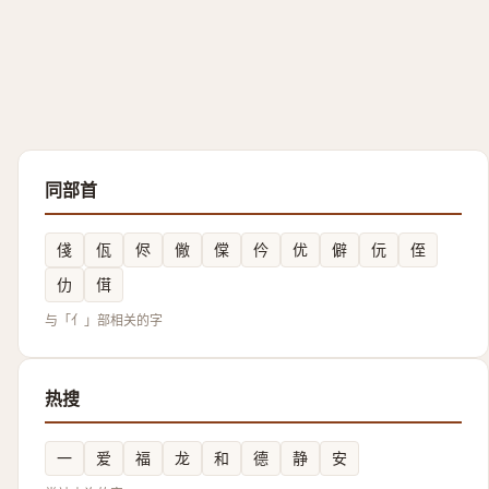
同部首
俴
佤
侭
僘
㒉
仱
优
僻
㐾
侄
仂
傇
与「亻」部相关的字
热搜
一
爱
福
龙
和
德
静
安