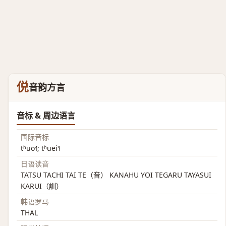
侻
音韵方言
音标 & 周边语言
国际音标
tʰuo˧˥; tʰuei˥˧
日语读音
TATSU TACHI TAI TE（音） KANAHU YOI TEGARU TAYASUI
KARUI（訓）
韩语罗马
THAL