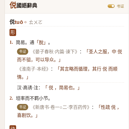
侻
國語辭典
书证
侻
tuō
ㄊㄨㄛ
形
简易。通
。
1.
「脫」
书证
《晏子春秋·内篇·谏下》
：
「圣人之服，中 侻
而不驵，可以导众。」
《淮南子·本经》
：
「其言略而循理，其行 侻 而顺
情。」
汉·高诱·注：
「 侻 ，简易也。」
坦率而不羁小节。
2.
书证
《新唐书·卷一○二·李百药传》
：
「性疏 侻 ，
喜剧饮。」
动