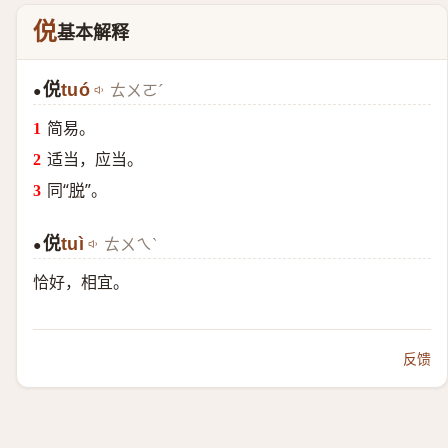
侻
基本解释
侻
tuó
ㄊㄨㄛˊ
●
简易。
适当，应当。
同“
脱
”。
侻
tuì
ㄊㄨㄟˋ
●
恰好，相宜。
反馈