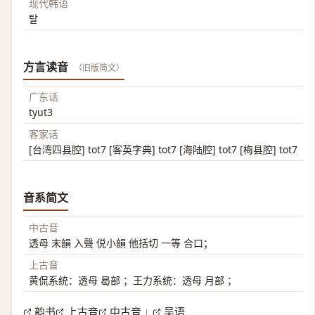
现代韩语
탈
方言读音
（旧版简文）
广东话
tyut3
客家话
[台湾四县腔] tot7 [客英字典] tot7 [海陆腔] tot7 [梅县腔] tot7
音系简文
中古音
透母 末韻 入聲 侻小韻 他括切 一等 合口；
上古音
黄侃系统：透母 曷部 ；王力系统：透母 月部 ；
韵书
上古音
中古音
吴语
|