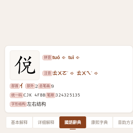
拼音
tuó
tuì
注音
ㄊㄨㄛˊ
ㄊㄨㄟˋ
亻
部首
部外
总笔画
2
9
统一码
CJK 4FBB
笔顺
324325135
字形结构
左右结构
基本解释
详细解释
國語辭典
康熙字典
音韵方