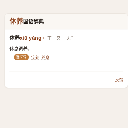
休养
国语辞典
休养
xiū yǎng
ㄒㄧㄡ ㄧㄤˇ
休息调养。
近义词
疗养
养息
反馈