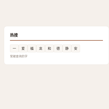
热搜
一
爱
福
龙
和
德
静
安
常被查询的字