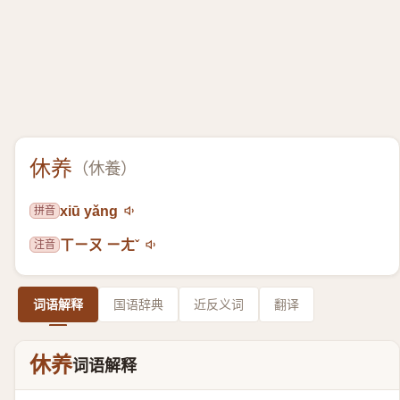
休养
（
休養
）
拼音
xiū yǎng
注音
ㄒㄧㄡ ㄧㄤˇ
词语解释
国语辞典
近反义词
翻译
休养
词语解释