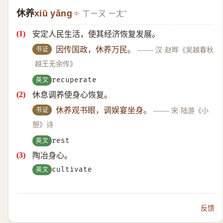
休养
xiū yǎng
ㄒㄧㄡ ㄧㄤˇ
安定人民生活，使其经济恢复发展。
书证
因传国政，休养万民。
——
汉·赵晔《吴越春秋
·越王无余传》
英文
recuperate
休息调养使身心恢复。
书证
休养观书眼，调娱宴坐身。
——
宋·陆游《小
憩》诗
英文
rest
陶冶身心。
英文
cultivate
反馈