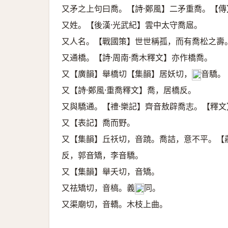
又矛之上句曰喬。【詩·鄭風】二矛重喬。【
又姓。【後漢·光武紀】雲中太守喬扈。
又人名。【戰國策】世世稱孤，而有喬松之壽
又通橋。【詩·周南·喬木釋文】亦作橋喬。
又【廣韻】舉橋切【集韻】居妖切，
音驕。
𠀤
又【詩·鄭風·重喬釋文】喬，居橋反。
又與驕通。【禮·樂記】齊音敖辟喬志。【釋
又【表記】喬而野。
又【集韻】丘祅切，音蹺。喬詰，意不平。【
反，郭音矯，李音驕。
又【集韻】舉夭切，音矯。
又祛矯切，音槁。義
同。
𠀤
又渠廟切，音轎。木枝上曲。