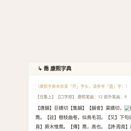
↳ 喬 康熙字典
（康熙字典未收录「乔」字头，请参考「
喬
」字：）
【丑集上】【口字部】 康熙笔画：12 部外笔画：9
【唐韻】巨嬌切【集韻】【韻會】渠嬌切，
𠀤
喬。【註】樹枝曲卷，似鳥毛羽。【又】下句
貢】厥木惟喬。【傳】喬，高也。【詩·周南