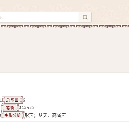
总笔画
1
6
笔顺
4
313432
字形分析
构
形声；从夭、高省声