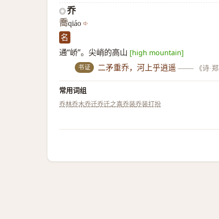
乔
◎
喬
qiáo
名
通“峤”。尖峭的高山
[high mountain]
书证
二矛重乔，河上乎逍遥
——
《诗·
常用词组
乔林
乔木
乔迁
乔迁之喜
乔装
乔装打扮