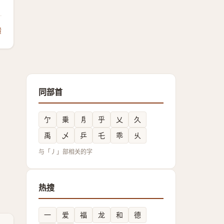
馈
同部首
亇
乗
㐆
乎
乂
久
禹
乄
乒
乇
乖
乆
与「丿」部相关的字
热搜
一
爱
福
龙
和
德