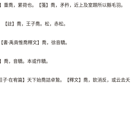
傳】重喬，累荷也。【箋】喬，矛矜，近上及室題所以縣毛羽。
。【註】喬，王子喬。松，赤松。
【書·禹貢惟喬釋文】喬，徐音驕。
文】喬，音驕。本或作驕。
莊子·在宥篇】天下始喬詰卓鷙。【釋文】喬，欽消反，或云去夭