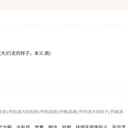
大)行走的样子。本义:高)
;乔松(高大的松树);乔柯(高枝);乔峰(高峰);乔乔(高大的样子);乔竦(高
文为释，含有坏、窝囊、糊涂、狡猾、怯懦无用等贬义。形容某