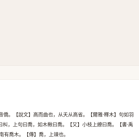
音僑。【說文】高而曲也，从夭从高省。【爾雅·釋木】句如羽
曰朻，上句曰喬，如木楸曰喬。【又】小枝上繚曰喬。【書·禹
】南有喬木。【傳】喬，上竦也。