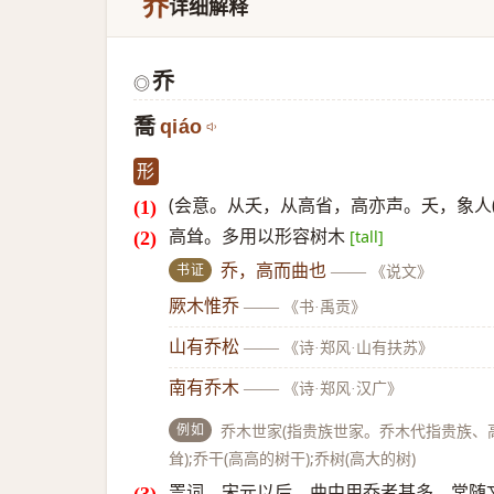
乔
详细解释
乔
◎
喬
qiáo
形
(会意。从夭，从高省，高亦声。夭，象人(
高耸。多用以形容树木
[tall]
书证
乔，高而曲也
——
《说文》
厥木惟乔
——
《书·禹贡》
山有乔松
——
《诗·郑风·山有扶苏》
南有乔木
——
《诗·郑风·汉广》
例如
乔木世家(指贵族世家。乔木代指贵族、高官)
耸);乔干(高高的树干);乔树(高大的树)
詈词。宋元以后，曲中用乔者甚多，常随