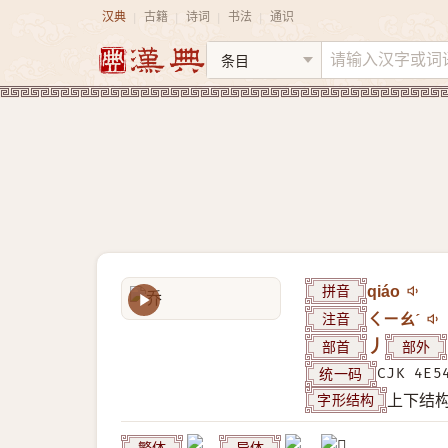
汉典
古籍
诗词
书法
通识
|
|
|
|
拼音
qiáo
注音
ㄑㄧㄠˊ
部首
丿
部外
统一码
CJK 4E5
字形结构
上下结
繁体
异体