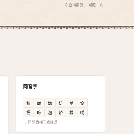
查询索引
繁體
|
同音字
藮
㚁
谯
桥
蕎
僑
櫵
瞧
翘
鞒
橋
嘺
与 乔 读音相同或相近