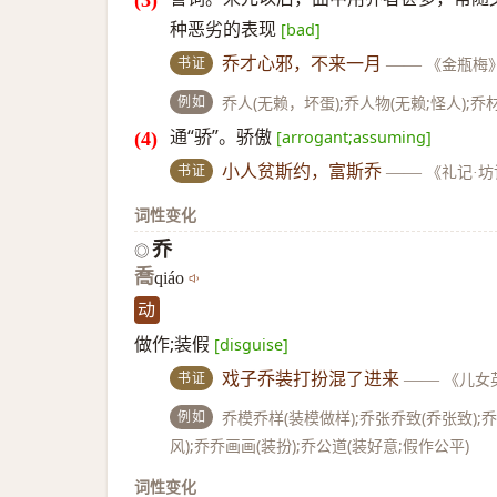
种恶劣的表现
[bad]
书证
乔才心邪，不来一月
——
《金瓶梅
例如
乔人(无赖，坏蛋);乔人物(无赖;怪人);乔
通“骄”。骄傲
[arrogant;assuming]
书证
小人贫斯约，富斯乔
——
《礼记·坊
词性变化
乔
◎
喬
qiáo
动
做作;装假
[disguise]
书证
戏子乔装打扮混了进来
——
《儿女
例如
乔模乔样(装模做样);乔张乔致(乔张致);
风);乔乔画画(装扮);乔公道(装好意;假作公平)
词性变化