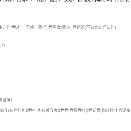
》
材(亦作“乔才”。无赖，恶棍);乔男女(恶徒);乔相识(不诚实的怪伙伴)
记》
英雄传》
乔做作(装腔作势);乔神道(装神弄鬼);乔乔(乔模乔样);乔断案(指装腔作势耍威