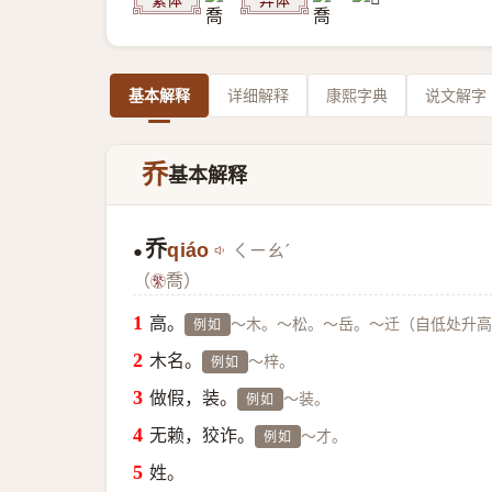
基本解释
详细解释
康熙字典
说文解字
乔
基本解释
乔
qiáo
ㄑㄧㄠˊ
●
（
喬）
高。
～木。～松。～岳。～迁（自低处升高
例如
木名。
～梓。
例如
做假，装。
～装。
例如
无赖，狡诈。
～才。
例如
姓。