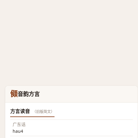
䫛
音韵方言
方言读音
（旧版简文）
广东话
hau4