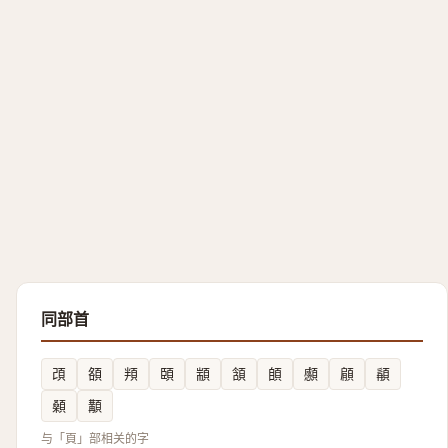
同部首
䪱
頟
頖
頣
顓
頷
䫁
䫲
顅
䫇
顙
顜
与「頁」部相关的字