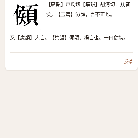
【廣韻】戸鉤切【集韻】胡溝切，
音
𠀤
侯。【玉篇】䫛䫗，言不正也。
又【廣韻】大言。【集韻】䫛䫘，揚言也。一曰健貌。
反馈