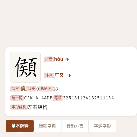
拼音
hóu
注音
ㄏㄡˊ
頁
部首
部外
总笔画
9
18
统一码
CJK-A 4ADB
笔顺
325131134132511134
字形结构
左右结构
基本解释
康熙字典
音韵方言
字源字形