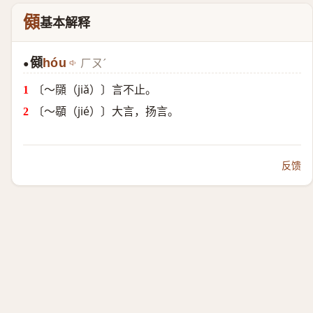
䫛
基本解释
䫛
hóu
ㄏㄡˊ
●
〔～䫗（jiǎ）〕言不止。
〔～䫘（jié）〕大言，扬言。
反馈