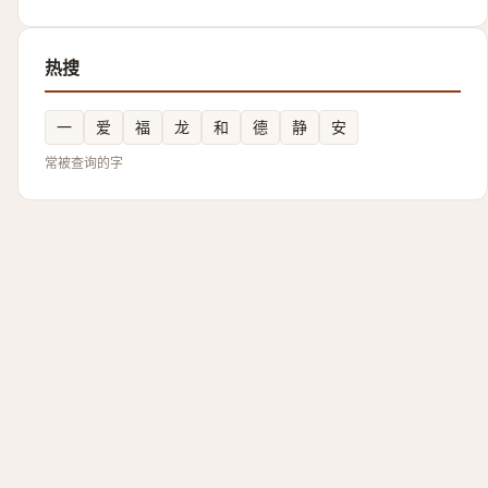
热搜
一
爱
福
龙
和
德
静
安
常被查询的字