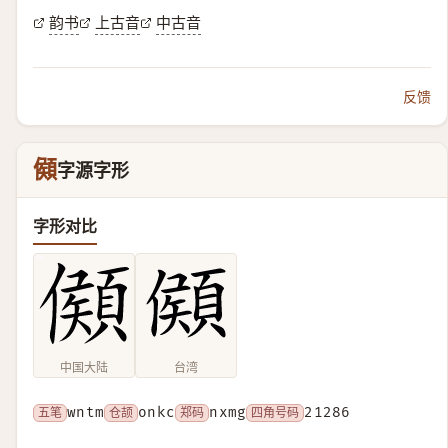
韵书
上古音
中古音
反馈
䫛
字源字形
字形对比
中国大陆
台湾
五笔
wntm
仓颉
onkc
郑码
nxmg
四角号码
21286