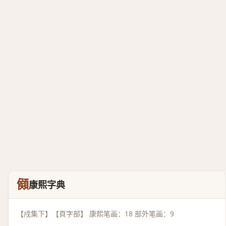
䫛
康熙字典
【戌集下】【頁字部】 康熙笔画：18 部外笔画：9