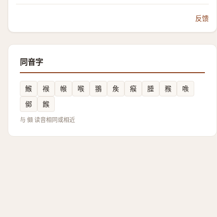
反馈
同音字
鯸
䙈
帿
喉
翵
矦
瘊
腄
䂉
㗋
鄇
餱
与 䫛 读音相同或相近