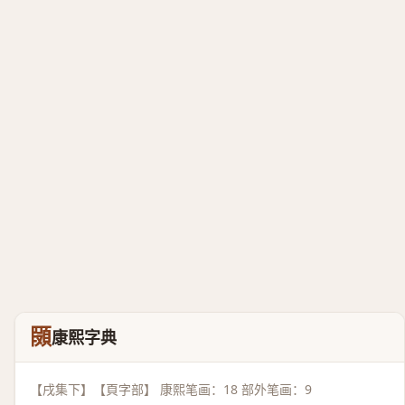
䫗
康熙字典
【戌集下】【頁字部】 康熙笔画：18 部外笔画：9