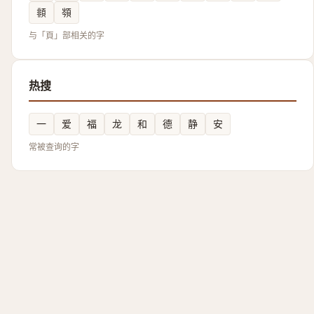
䫍
䫈
与「頁」部相关的字
热搜
一
爱
福
龙
和
德
静
安
常被查询的字