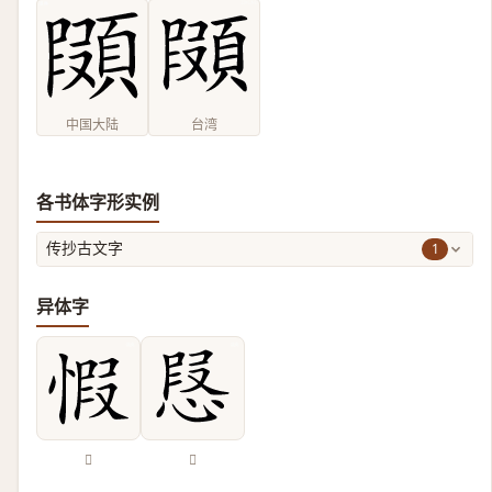
中国大陆
台湾
各书体字形实例
1
传抄古文字
异体字
𢝄
𢝅