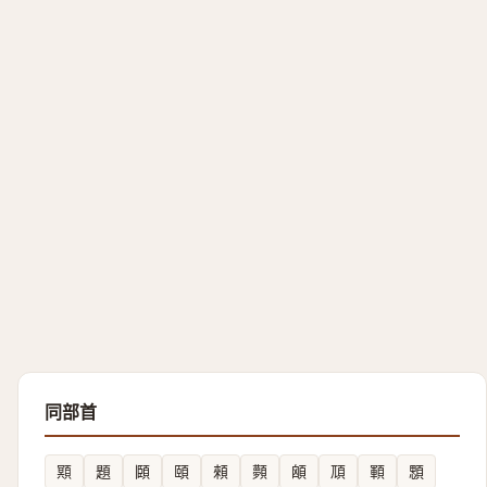
同部首
䫤
題
頥
頤
顂
顭
䪿
䪲
顐
顋