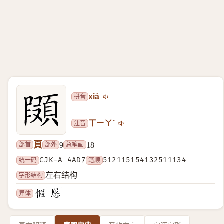
拼音
xiá
注音
ㄒㄧㄚˊ
頁
部首
部外
总笔画
9
18
统一码
CJK-A 4AD7
笔顺
512115154132511134
字形结构
左右结构
异体