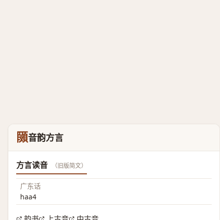
䫗
音韵方言
方言读音
（旧版简文）
广东话
haa4
韵书
上古音
中古音