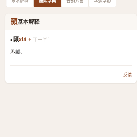
基本解释
康熙字典
音韵方言
字源字形
䫗
基本解释
䫗
xiá
ㄒㄧㄚˊ
●
见
。
𩔶
反馈