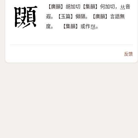
【廣韻】胡加切【集韻】何加切，
音
𠀤
遐。【玉篇】䫛䫗。【廣韻】言語無
度。 【集韻】或作
。
𢝅
反馈