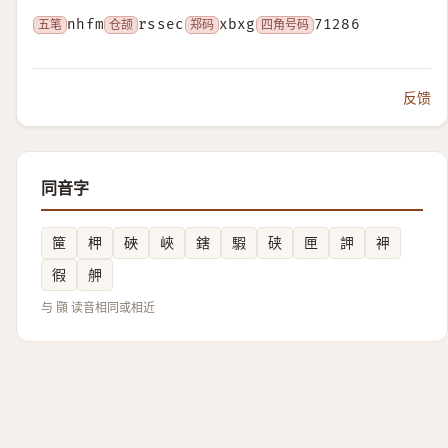
五笔
nhfm
仓颉
rssec
郑码
xbxg
四角号码
71286
反馈
同音字
筪
柙
硤
峽
鎋
騢
硖
匣
䛅
䘥
徦
舺
与 䫗 读音相同或相近