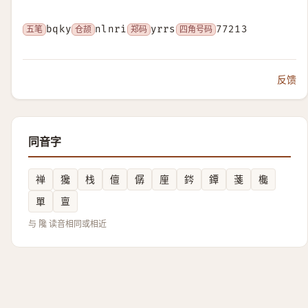
五笔
bqky
仓颉
nlnri
郑码
yrrs
四角号码
77213
反馈
同音字
禅
㺥
栈
儃
僝
㢆
䤫
鐔
菚
欃
單
亶
与 䧯 读音相同或相近