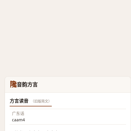
䧯
音韵方言
方言读音
（旧版简文）
广东话
caam4