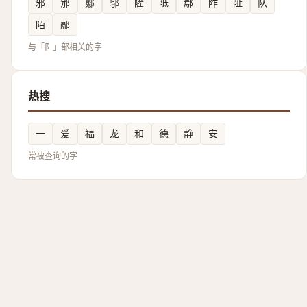
邪
邠
酁
邬
隡
阺
鄢
阼
阯
队
陌
䣓
与「阝」部相关的字
热搜
一
爱
福
龙
和
德
静
安
常被查询的字