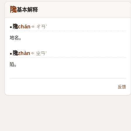
䧯
基本解释
䧯
chán
ㄔㄢˊ
●
地名。
䧯
zhàn
ㄓㄢˋ
●
陷。
反馈