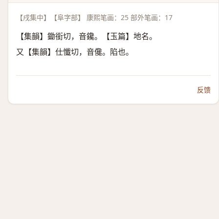
【戌集中】【阜字部】 康熙笔画：25 部外笔画：17
【集韻】鋤銜切，音鑱。【玉篇】地名。
又【集韻】仕懺切，音儳。陷也。
反馈