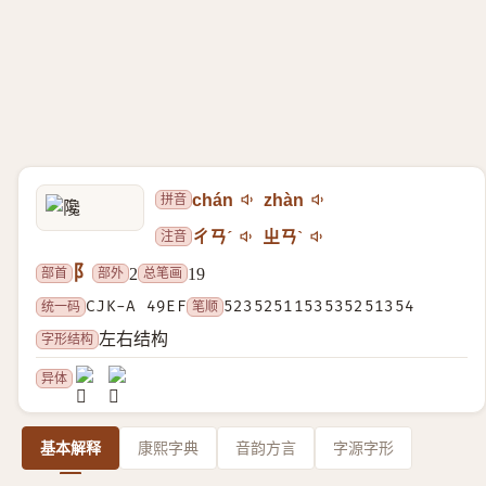
拼音
chán
zhàn
注音
ㄔㄢˊ
ㄓㄢˋ
阝
部首
部外
总笔画
2
19
统一码
CJK-A 49EF
笔顺
5235251153535251354
字形结构
左右结构
异体
基本解释
康熙字典
音韵方言
字源字形