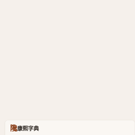
䧯
康熙字典