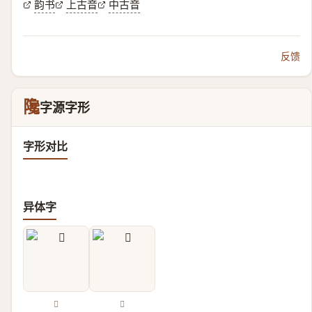
韵书
上古音
中古音
反馈
䧯
字源字形
字形对比
异体字
𨼐
𨽊