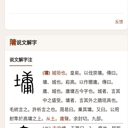
反馈
䧡
说文解字
说文解字注
(墉)
城垣也。
皇矣。以伐崇墉。傳曰。
墉、城也。崧高。以作爾庸。傳曰。
庸、城也。庸墉古今字也。城者、言其
中之盛受。墉者、言其外之牆垣具也。
毛統言之。許析言之也。周易曰。乗其墉。又曰。公用
射隼於高墉之上。
从土。庸聲。
余封切。九部。