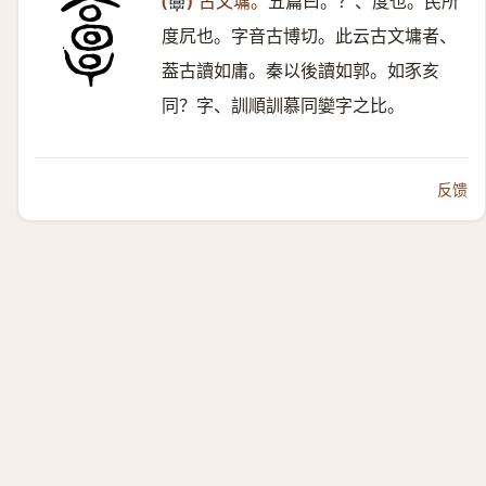
(
)
古文墉。
五篇曰。？、度也。民所
𩫖
度凥也。字音古博切。此云古文墉者、
葢古讀如庸。秦以後讀如郭。如豕亥
同？字、訓順訓慕同孌字之比。
反馈