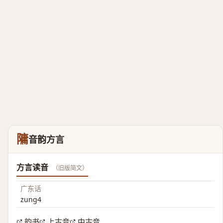
䧡
音韵方言
方言读音
（旧版简文）
广东话
zung4
韵书
上古音
中古音