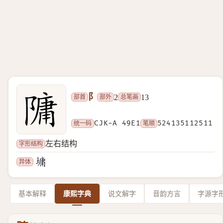
阝
部首
部外
总笔画
2
13
统一码
CJK-A 49E1
笔顺
524135112511
字形结构
左右结构
异体
基本解释
康熙字典
说文解字
音韵方言
字源字