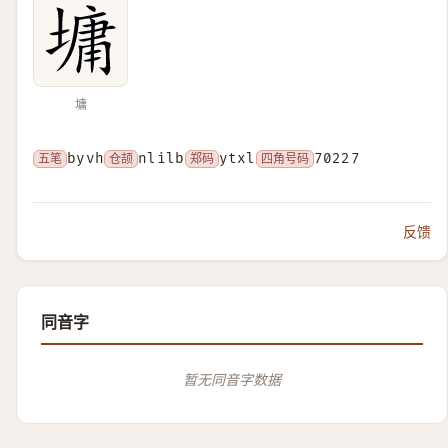
墉
五笔
byvh
仓颉
nlilb
郑码
ytxl
四角号码
70227
反馈
同音字
暂无同音字数据