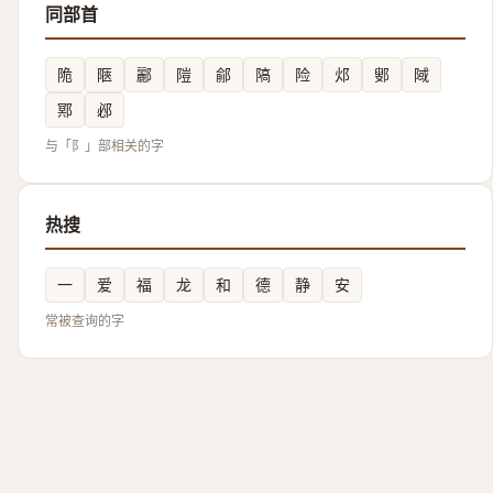
同部首
陒
陿
酈
隑
鄃
䧚
险
邩
鄋
䧕
鄍
邲
与「阝」部相关的字
热搜
一
爱
福
龙
和
德
静
安
常被查询的字