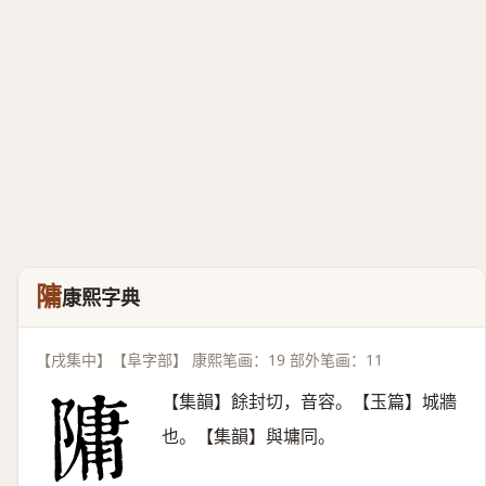
䧡
康熙字典
【戌集中】【阜字部】 康熙笔画：19 部外笔画：11
【集韻】餘封切，音容。【玉篇】城牆
也。【集韻】與墉同。