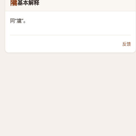
䧡
基本解释
同“
墉
”。
反馈