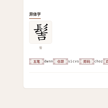
异体字
髻
五笔
仓颉
郑码
dwnn
sicvs
choz