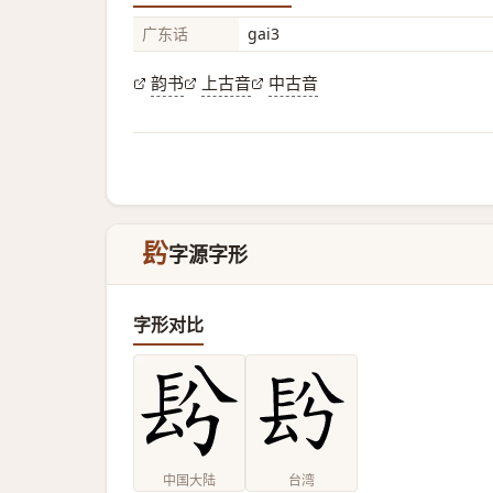
广东话
gai3
韵书
上古音
中古音
䦇
字源字形
字形对比
中国大陆
台湾