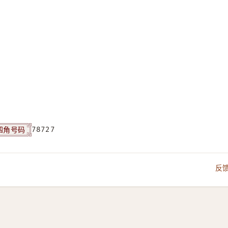
四角号码
78727
反