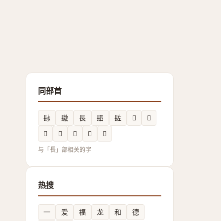
同部首
䦊
䦋
長
䦉
䦈
𰿒
𨲅
𨱜
𨲕
𨲼
𨲌
𨱛
与「長」部相关的字
热搜
一
爱
福
龙
和
德