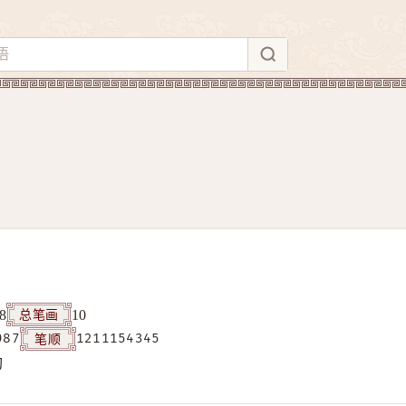
总笔画
8
10
笔顺
987
1211154345
构