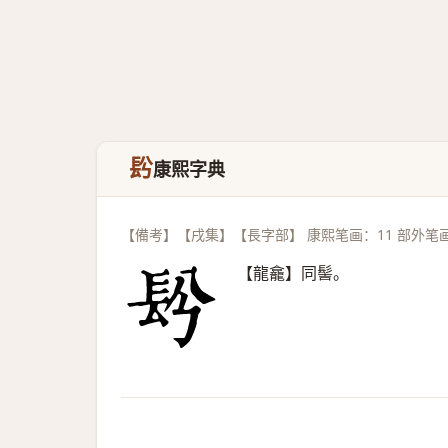
䦇
康熙字典
【備考】【戌集】【長字部】 康熙笔画：11 部外笔
【龍龕】同髻。