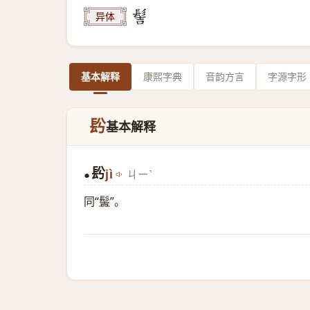
异体
基本解释
康熙字典
音韵方言
字源字形
䦇
基本解释
䦇
jì
ㄐㄧˋ
●
同“
髻
”。