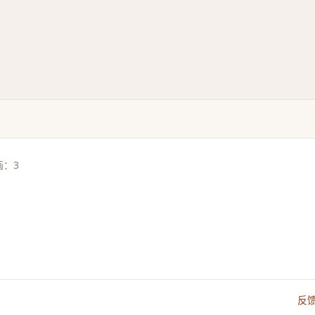
画：3
反