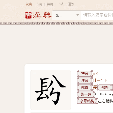
汉典
古籍
诗词
书法
通识
|
|
|
|
拼音
jì
注音
ㄐㄧˋ
部首
長
部外
统一码
CJK-A 4
字形结构
左右结