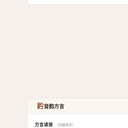
䦇
音韵方言
方言读音
（旧版简文）