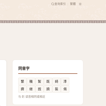
查询索引
繁體
|
同音字
繫
穖
䱥
既
䗁
㳵
癠
继
觊
䐀
裚
偈
与 䦇 读音相同或相近