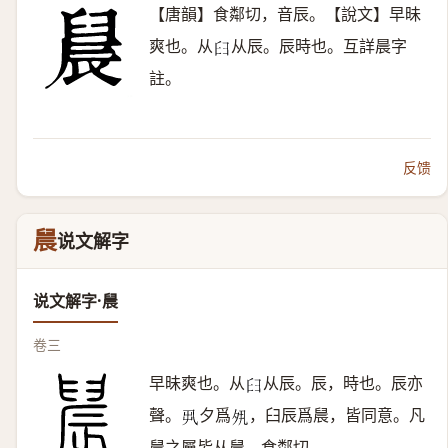
【唐韻】食鄰切，音辰。【說文】早昧
爽也。从
从辰。辰時也。互詳晨字
𦥑
註。
反馈
䢅
说文解字
说文解字·䢅
卷三
早昧爽也。从
从辰。辰，時也。辰亦
𦥑
聲。
夕爲
，臼辰爲䢅，皆同意。凡
𠃨
𡖊
䢅之屬皆从䢅。食鄰切