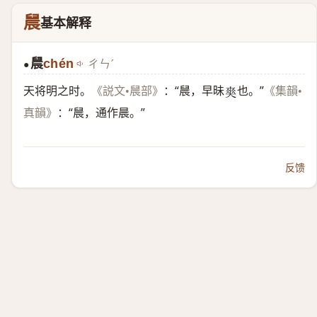
䢅
基本解释
䢅
chén
ㄔㄣˊ
●
天将明之时。
：“䢅，早昧
也。”
《説文•䢅部》
《集韻•
𠁊
：“䢅，通作晨。”
真韻》
反馈