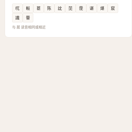
㕴
軙
茞
陈
訦
莐
霃
谌
煁
䆣
䜟
䢈
与 䢅 读音相同或相近