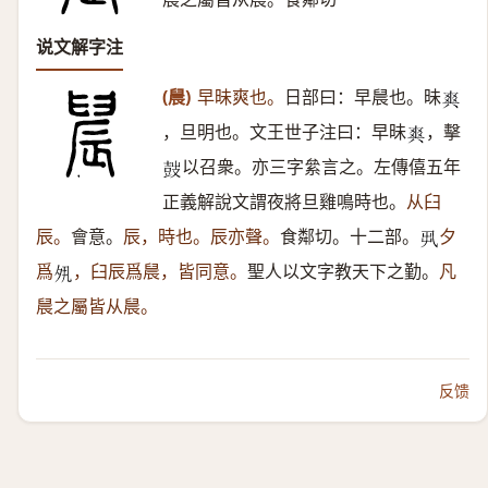
说文解字注
(䢅)
早昧爽也。
日部曰：早䢅也。昧
𤕤
，旦明也。文王世子注曰：早昧
，擊
𤕤
以召衆。亦三字絫言之。左傳僖五年
𡔷
正義解說文謂夜將旦雞鳴時也。
从臼
辰。
會意。
辰，時也。辰亦聲。
食鄰切。十二部。
夕
𠃨
爲
，臼辰爲䢅，皆同意。
聖人以文字教天下之勤。
凡
𡖊
䢅之屬皆从䢅。
反馈