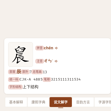
拼音
chén
注音
ㄔㄣˊ
辰
部首
部外
总笔画
7
13
统一码
CJK-A 4885
笔顺
3215111311534
字形结构
上下结构
基本解释
康熙字典
说文解字
音韵方言
字源字