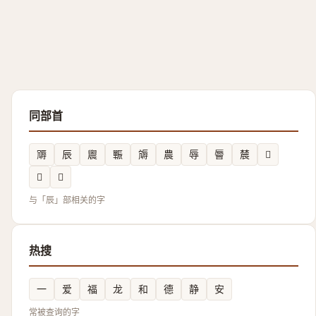
同部首
䢆
辰
䢉
辴
䢇
農
辱
䢈
辳
𨑇
𨑆
𮞀
与「辰」部相关的字
热搜
一
爱
福
龙
和
德
静
安
常被查询的字