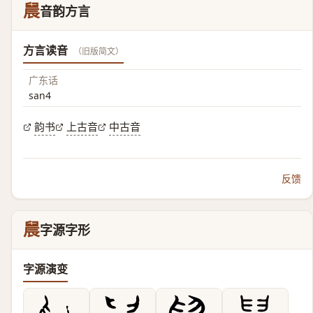
䢅
音韵方言
方言读音
（旧版简文）
广东话
san4
韵书
上古音
中古音
反馈
䢅
字源字形
字源演变