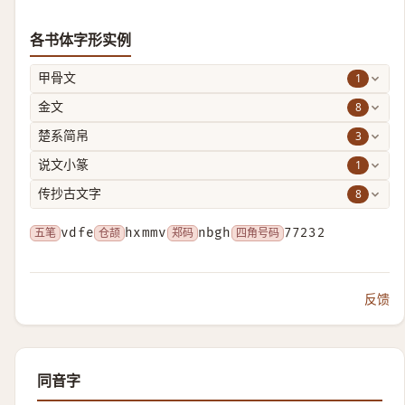
各书体字形实例
1
甲骨文
8
金文
3
楚系简帛
1
说文小篆
8
传抄古文字
五笔
vdfe
仓颉
hxmmv
郑码
nbgh
四角号码
77232
反馈
同音字