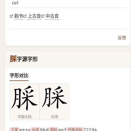
co1
韵书
上古音
中古音
反馈
䐆
字源字形
字形对比
中国大陆
台湾
五笔
eesy
仓颉
bbd
郑码
qpf
四角号码
72294