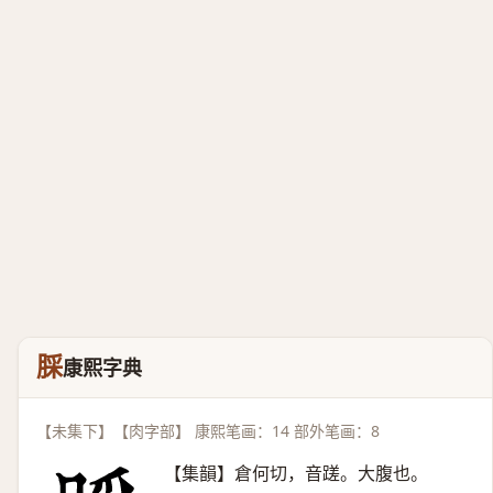
䐆
康熙字典
【未集下】【肉字部】 康熙笔画：14 部外笔画：8
【集韻】倉何切，音蹉。大腹也。