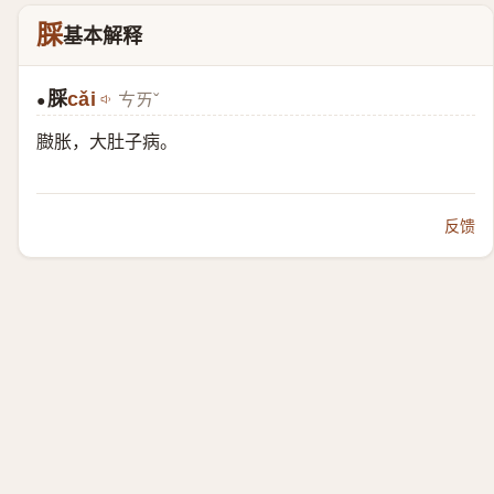
䐆
基本解释
䐆
cǎi
ㄘㄞˇ
●
臌胀，大肚子病。
反馈