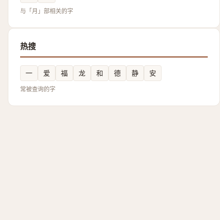
与「月」部相关的字
热搜
一
爱
福
龙
和
德
静
安
常被查询的字