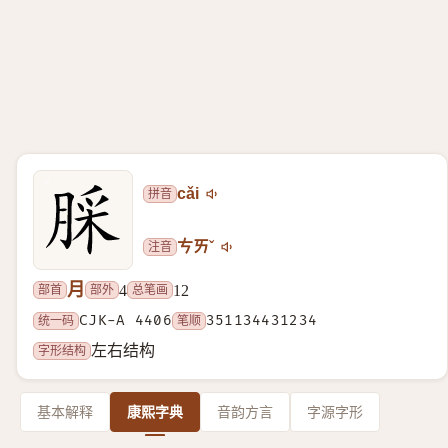
拼音
cǎi
注音
ㄘㄞˇ
月
部首
部外
总笔画
4
12
统一码
CJK-A 4406
笔顺
351134431234
字形结构
左右结构
基本解释
康熙字典
音韵方言
字源字形