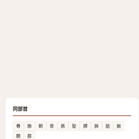
同部首
䐌
䐳
朝
脅
胅
腚
䐭
䏬
䏣
䐐
膶
膝