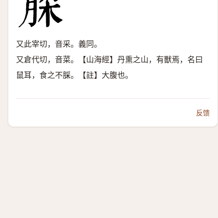
又此宰切，音采。義同。
又倉代切，音菜。【山海經】丹熏之山，有獸焉，名曰
鼠耳，食之不䐆。【註】大腹也。
反馈