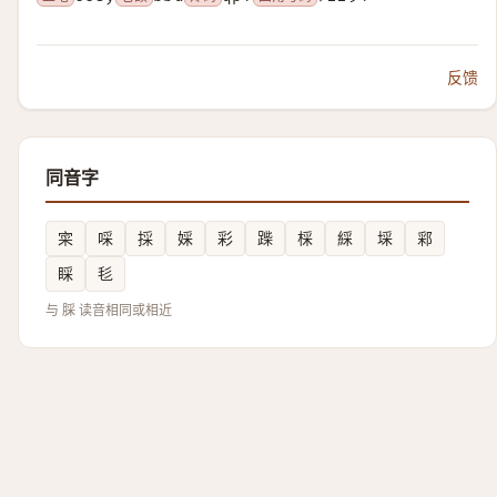
反馈
同音字
寀
啋
採
婇
彩
䠕
棌
綵
埰
䣋
睬
毝
与 䐆 读音相同或相近