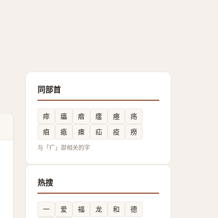
同部首
瘁
㿔
㾬
癗
瘞
疡
㾇
瘜
㾊
疝
疫
痨
与「疒」部相关的字
热搜
一
爱
福
龙
和
德