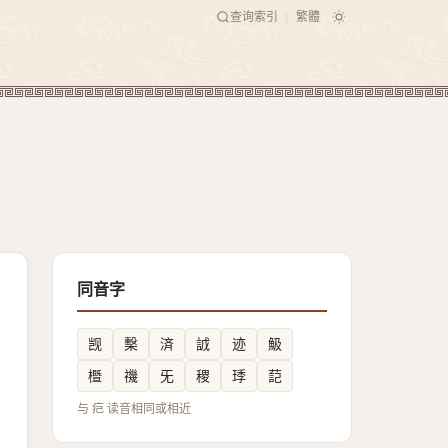
查询索引
繁體
|
同音字
觊
檕
済
䛋
迹
魥
櫭
禨
旡
稷
㻑
䓽
与 㽶 读音相同或相近