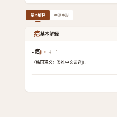
基本解释
字源字形
㽶
基本解释
㽶
jì
ㄐㄧˋ
●
〈韩国释义〉类推中文读音jì。