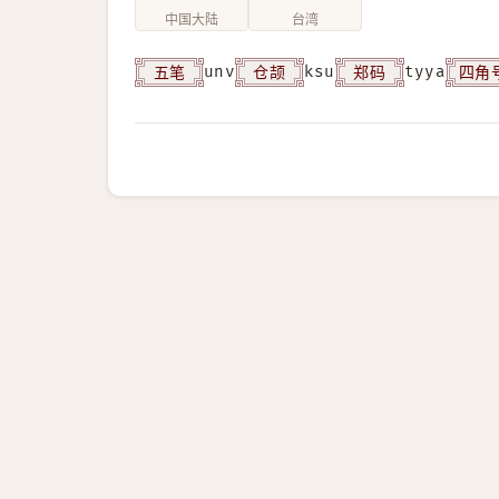
中国大陆
台湾
五笔
仓颉
郑码
四角
unv
ksu
tyya