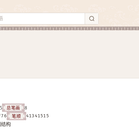
总笔画
5
8
笔顺
F76
41341515
围结构