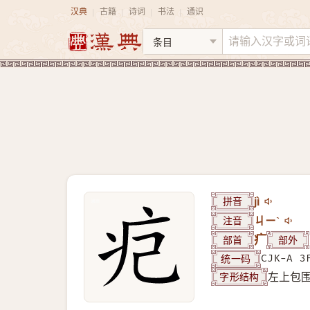
汉典
古籍
诗词
书法
通识
|
|
|
|
拼音
jì
注音
ㄐㄧˋ
部首
疒
部外
统一码
CJK-A 3
字形结构
左上包