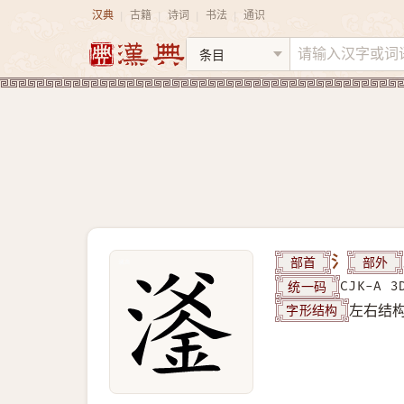
汉典
古籍
诗词
书法
通识
|
|
|
|
部首
氵
部外
统一码
CJK-A 3
字形结构
左右结