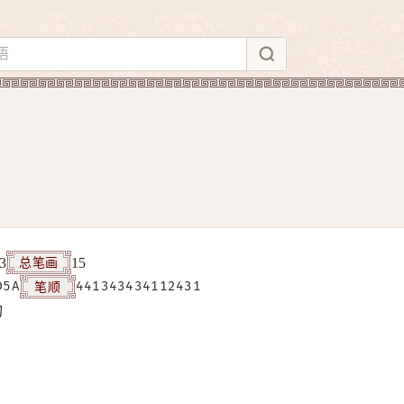
总笔画
3
15
笔顺
D5A
441343434112431
构