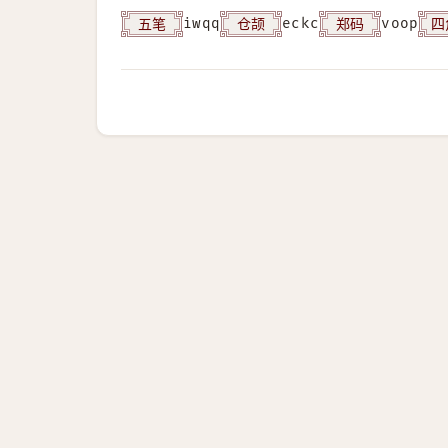
五笔
仓颉
郑码
四
iwqq
eckc
voop