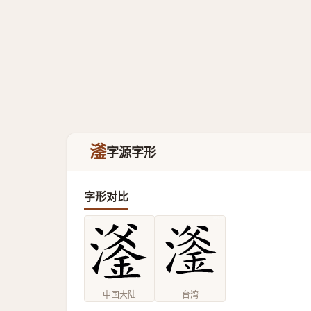
㵚
字源字形
字形对比
中国大陆
台湾