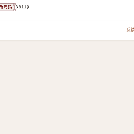
角号码
38119
反