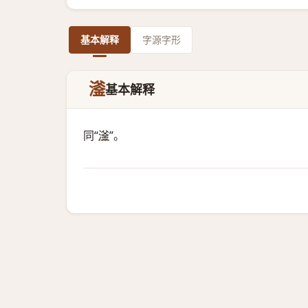
基本解释
字源字形
㵚
基本解释
同“
滏
”。