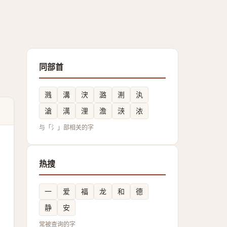
同部首
溅
溝
涋
潞
渆
汍
滄
澫
浬
澹
㴺
㳖
与「氵」部相关的字
热搜
一
爱
福
龙
和
德
静
安
常被查询的字