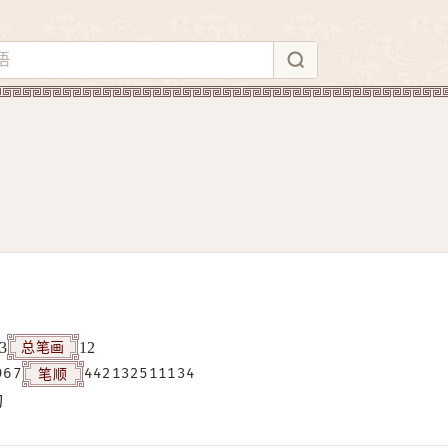
总笔画
3
12
笔顺
967
442132511134
构