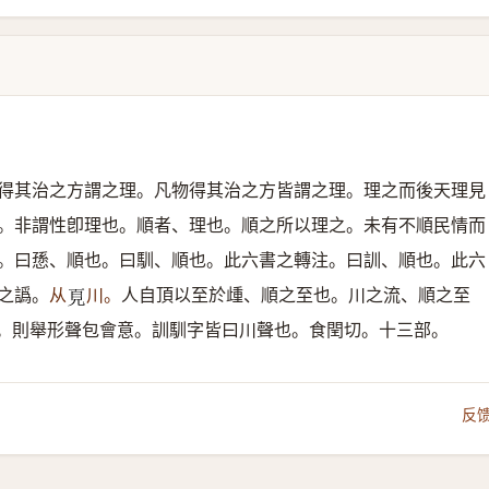
得其治之方謂之理。凡物得其治之方皆謂之理。理之而後天理見
。非謂性卽理也。順者、理也。順之所以理之。未有不順民情而
。曰愻、順也。曰馴、順也。此六書之轉注。曰訓、順也。此六
之譌。
从
川。
人自頂以至於歱、順之至也。川之流、順之至
𩑋
。則舉形聲包會意。訓馴字皆曰川聲也。食閏切。十三部。
反