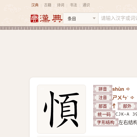
汉典
古籍
诗词
书法
通识
|
|
|
|
拼音
shùn
注音
ㄕㄨㄣˋ
部首
忄
部外
统一码
CJK-A 3
字形结构
左右结