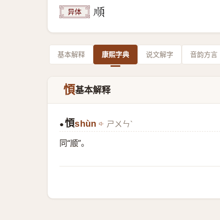
异体
基本解释
康熙字典
说文解字
音韵方言
㥧
基本解释
㥧
shùn
ㄕㄨㄣˋ
●
同“
顺
”。