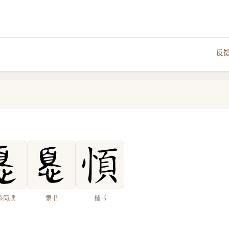
反
系简牍
隶书
楷书