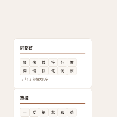
同部首
懂
㥩
懱
恗
忳
懅
㦗
愵
㥡
㤴
怮
懷
与「忄」部相关的字
热搜
一
爱
福
龙
和
德