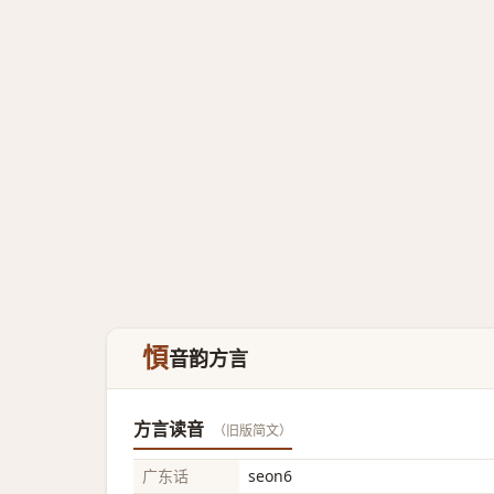
㥧
音韵方言
方言读音
（旧版简文）
广东话
seon6