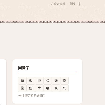
查询索引
繁體
|
同音字
順
橓
顺
巛
䴄
䑞
俊
䀵
舜
瞚
䀢
瞤
与 㥧 读音相同或相近