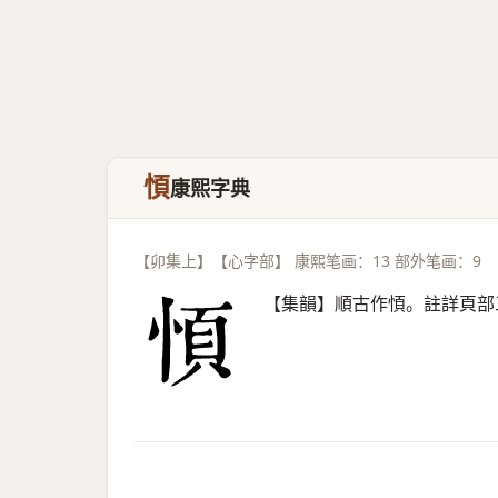
㥧
康熙字典
【卯集上】【心字部】 康熙笔画：13 部外笔画：9
【集韻】順古作㥧。註詳頁部