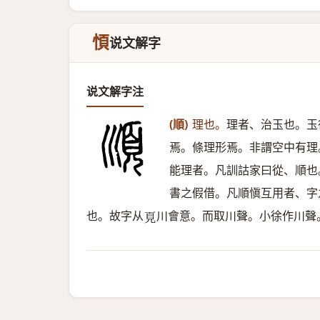
㥧
说文解字
说文解字注
(順)
理也。
理者、治玉也。玉
焉。條理形焉。非謂空中有理
能理者。凡訓詁家曰從、順也
書之假借。凡順愼互用者、字
也。故字从
川會意。而取川聲。小徐作川聲
𩑋