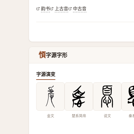
韵书
上古音
中古音
㥧
字源字形
字源演变
金文
楚系简帛
说文
秦