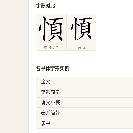
字形对比
中国大陆
台湾
各书体字形实例
金文
楚系简帛
说文小篆
秦系简牍
隶书