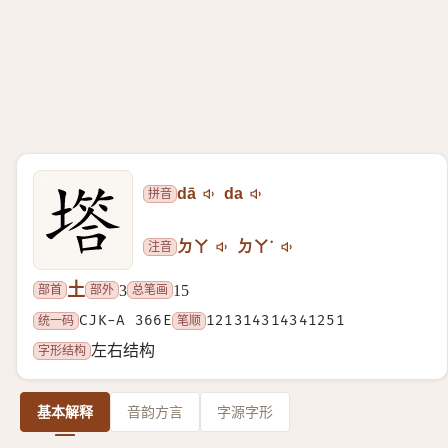
拼音
dā
da
注音
ㄉㄚ
ㄉㄚ˙
土
部首
部外
总笔画
3
15
统一码
CJK-A 366E
笔顺
121314314341251
字形结构
左右结构
基本解释
音韵方言
字源字形