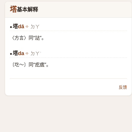
㙮
基本解释
㙮
dā
ㄉㄚ
●
〈方言〉同“
垯
”。
㙮
da
ㄉㄚ˙
●
〔圪～〕同“
疙瘩
”。
反馈