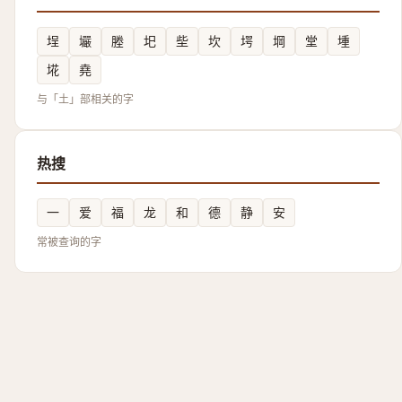
埕
壧
塍
圯
㘹
坎
堮
堈
堂
堹
埖
堯
与「土」部相关的字
热搜
一
爱
福
龙
和
德
静
安
常被查询的字