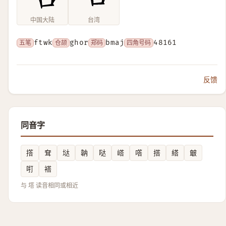
中国大陆
台湾
五笔
ftwk
仓颉
ghor
郑码
bmaj
四角号码
48161
反馈
同音字
撘
耷
垯
䪏
哒
㟷
㗳
搭
䌋
㿴
咑
褡
与 㙮 读音相同或相近