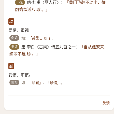
书证
唐·杜甫〈丽人行〉：
「黄门飞鞚不动尘，御
厨络绎送八 珍 。」
动
爱惜、重视。
例如
如：
。
「敝帚自 珍 」
书证
唐·李白〈古风〉诗五九首之一：
「自从建安来，
绮丽不足 珍 。」
副
妥慎、审慎。
例如
如：
、
。
「珍藏」
「珍惜」
反馈