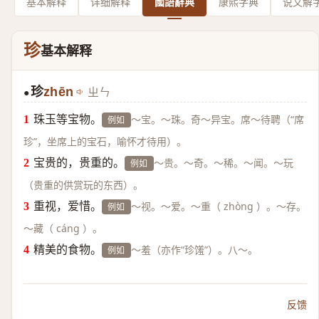
基本解释
详细解释
國語辭典
康熙字典
说文解
珍
基本解释
珍
zhēn
ㄓㄣ
●
珠玉等宝物。
～宝。～珠。奇～异宝。席～待聘（“席
例如
珍”，坐席上的宝石，喻怀才待用）。
宝贵的，贵重的。
～贵。～奇。～稀。～闻。～玩
例如
（贵重的供赏玩的东西）。
重视，爱惜。
～视。～爱。～重（ zhòng ）。～存。
例如
～藏（ cáng ）。
精美的食物。
～羞（亦作“珍馐”）。八～。
例如
反馈