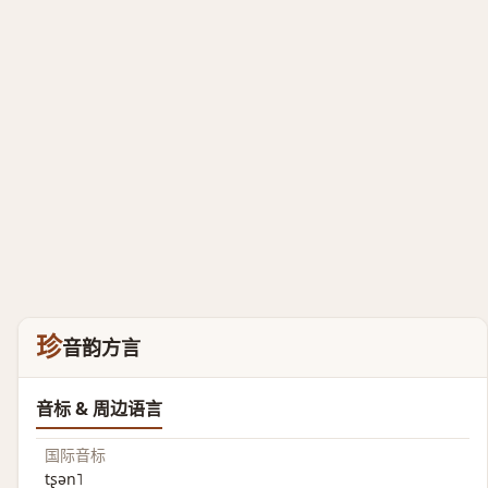
珍
音韵方言
音标 & 周边语言
国际音标
tʂən˥