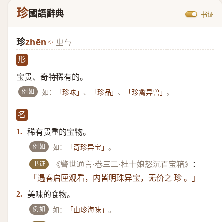
珍
國語辭典
书证
珍
zhēn
ㄓㄣ
形
宝贵、奇特稀有的。
例如
如：
、
、
。
「珍味」
「珍品」
「珍禽异兽」
名
稀有贵重的宝物。
1.
例如
如：
。
「奇珍异宝」
书证
《警世通言·卷三二·杜十娘怒沉百宝箱》
：
「遇春启匣观看，内皆明珠异宝，无价之 珍 。」
美味的食物。
2.
例如
如：
。
「山珍海味」