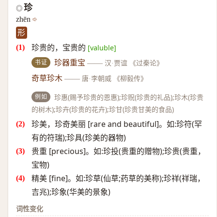
珍
◎
zhēn
形
珍贵的，宝贵的
[valuble]
书证
珍器重宝
——
汉·贾谊 《过秦论》
奇草珍木
——
唐·李朝威 《柳毅传》
例如
珍惠(赐予珍贵的恩惠);珍贶(珍贵的礼品);珍木(珍贵
的树木);珍卉(珍贵的花卉);珍甘(珍贵甘美的食品)
珍美，珍奇美丽 [rare and beautiful]。如:珍符(罕
有的符瑞);珍具(珍美的器物)
贵重 [precious]。如:珍投(贵重的赠物);珍贵(贵重，
宝物)
精美 [fine]。如:珍草(仙草;药草的美称);珍祥(祥瑞，
吉兆);珍象(华美的景象)
词性变化