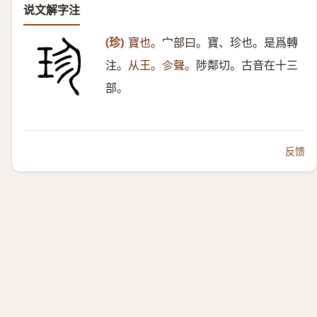
说文解字注
(珍)
寶也。
宀部曰。寶、珍也。是爲轉
注。
从王。㐱聲。
陟鄰切。古音在十三
部。
反馈