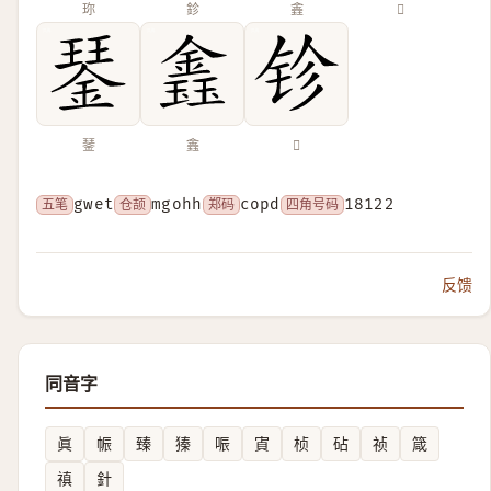
珎
鉁
錱
𧟪
𨨖
𨫎
𨱅
五笔
gwet
仓颉
mgohh
郑码
copd
四角号码
18122
反馈
同音字
眞
帪
臻
獉
㖘
寊
桢
砧
祯
箴
禛
針