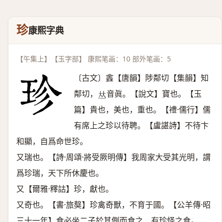
珍
康熙字典
【午集上】【玉字部】 康熙笔画：10 部外笔画：5
〔古文〕錱【唐韻】陟鄰切【集韻】知
鄰切，
音眞。【說文】寶也。【玉
𠀤
篇】貴也，美也，重也。【禮·儒行】儒
有席上之珍以待聘。【盧諶詩】不待卞
和顯，自爲命世珍。
又瑞也。【詩·周頌·將受厥明傳】我周家大受其光明，謂
爲珍瑞，天下所休慶也。
又【爾雅·釋詁】珍，獻也。
又奇也。【書·旅獒】珍禽奇獸，不育于國。【公羊傳·昭
三十一年】食必坐二子於其側而食之，有珍怪之食。