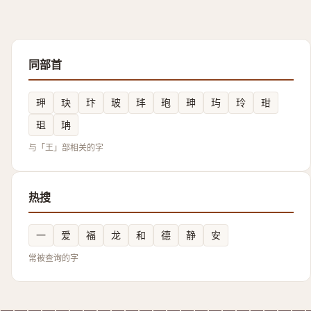
同部首
玾
玦
玣
玻
玤
玸
珅
玙
玲
玵
珇
珃
与「王」部相关的字
热搜
一
爱
福
龙
和
德
静
安
常被查询的字