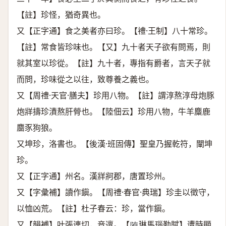
【註】珍怪，猶奇異也。
又【正字通】食之美者亦曰珍。【禮·王制】八十常珍。
【註】常食皆珍味也。【又】九十者天子欲有問焉，則
就其室以珍從。【註】九十者，專指有爵者，言天子就
而問，珍味從之以往，致尊養之義也。
又【周禮·天官·膳夫】珍用八物。【註】謂淳熬淳母炮豚
炮牂擣珍漬熬肝膋也。【陸佃云】珍用八物，牛羊麋鹿
麕豕狗狼。
又坤珍，洛書也。【後漢·班固傳】聖皇乃握乾符，闡坤
珍。
又【正字通】州名。漢牂牁郡，唐置珍州。
又【字彙補】讀作鎭。【周禮·春官·典瑞】珍圭以徵守，
以恤凶荒。【註】杜子春云：珍，當作鎭。
又【韻補】叶張連切，音邅。【
琳馬瑙勒賦】遭時顯