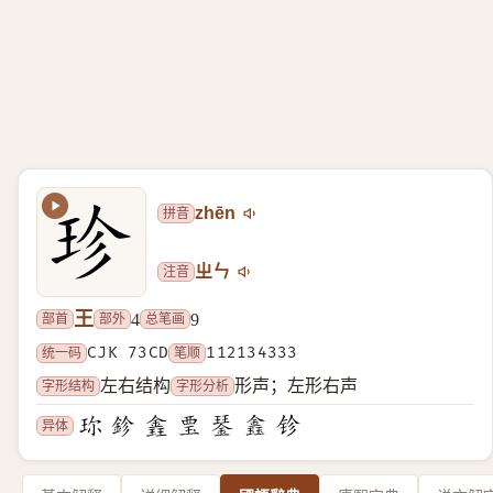
拼音
zhēn
注音
ㄓㄣ
王
部首
部外
总笔画
4
9
统一码
CJK 73CD
笔顺
112134333
字形结构
字形分析
左右结构
形声；左形右声
异体