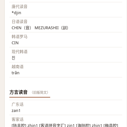
唐代读音
*djin
日语读音
CHIN（音） MEZURASHII（訓）
韩语罗马
CIN
现代韩语
진
越南语
trân
方言读音
（旧版简文）
广东话
zan1
客家话
[陆丰腔] zhin1 [客语拼音字汇] zin1 [海陆腔] zhin1 [梅县腔]