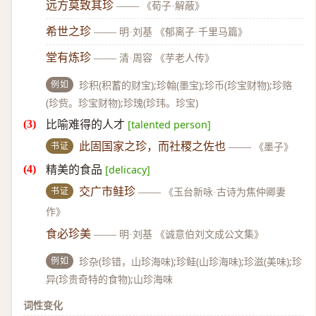
远方莫致其珍
——
《荀子·解蔽》
希世之珍
——
明·刘基 《郁离子·千里马篇》
堂有炼珍
——
清·周容 《芋老人传》
例如
珍积(积蓄的财宝);珍翰(墨宝);珍币(珍宝财物);珍赂
(珍赀。珍宝财物);珍瑰(珍玮。珍宝)
比喻难得的人才
[talented person]
书证
此固国家之珍，而社稷之佐也
——
《墨子》
精美的食品
[delicacy]
书证
交广市鲑珍
——
《玉台新咏·古诗为焦仲卿妻
作》
食必珍美
——
明·刘基 《诚意伯刘文成公文集》
例如
珍杂(珍错，山珍海味);珍鲑(山珍海味);珍滋(美味);珍
异(珍贵奇特的食物);山珍海味
词性变化