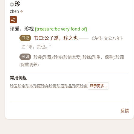
珍
◎
zhēn
动
珍爱，珍视
[treasure;be very fond of]
书证
书曰:公子遂，珍之也
——
《左传·文公八年》
注:“珍，贵也。”
例如
珍袭(珍藏);珍宠(珍惜宠爱);珍练(珍重、保重);珍调
(保重调养)
常用词组
珍爱
珍宝
珍本
珍藏
珍存
珍贵
珍眉
珍品
珍奇
珍禽
显示更多...
反馈