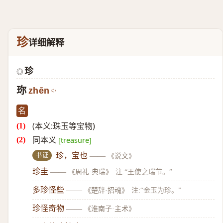
珍
详细解释
珍
◎
珎
zhēn
名
(本义:珠玉等宝物)
同本义
[treasure]
书证
珍，宝也
——
《说文》
珍圭
——
《周礼·典瑞》
注:“王使之瑞节。”
多珍怪些
——
《楚辞·招魂》
注:“金玉为珍。”
珍怪奇物
——
《淮南子·主术》