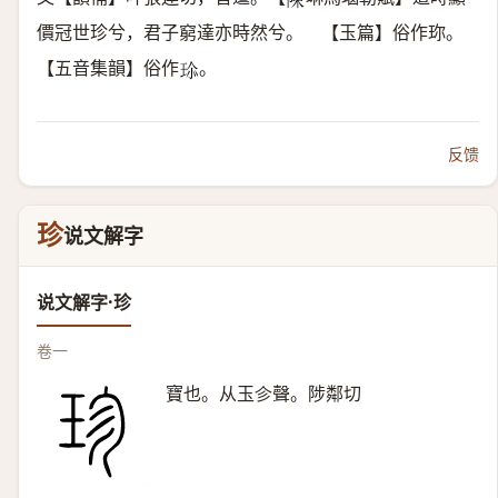
𨻰
價冠世珍兮，君子窮達亦時然兮。 【玉篇】俗作珎。
【五音集韻】俗作
。
𤤽
反馈
珍
说文解字
说文解字·珍
卷一
寶也。从玉㐱聲。陟鄰切