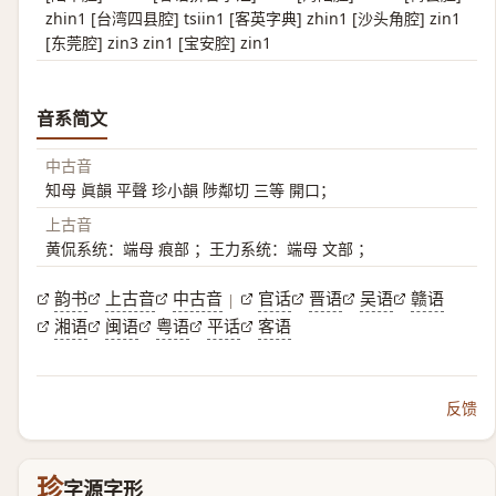
zhin1 [台湾四县腔] tsiin1 [客英字典] zhin1 [沙头角腔] zin1
[东莞腔] zin3 zin1 [宝安腔] zin1
音系简文
中古音
知母 眞韻 平聲 珍小韻 陟鄰切 三等 開口；
上古音
黄侃系统：端母 痕部 ；王力系统：端母 文部 ；
韵书
上古音
中古音
官话
晋语
吴语
赣语
|
湘语
闽语
粤语
平话
客语
反馈
珍
字源字形